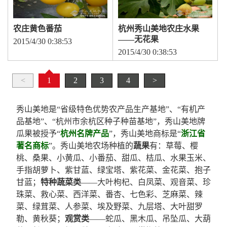
农庄黄色番茄
杭州秀山美地农庄水果
——无花果
2015/4/30 0:38:53
2015/4/30 0:38:53
<
1
2
3
4
>
秀山美地是“省级特色优势农产品生产基地”、“有机产
品基地”、“杭州市余杭区种子种苗基地”，秀山美地牌
瓜果被授予“
杭州名牌产品
”，秀山美地商标是“
浙江省
著名商标
”。
秀山美地
农场种植的
蔬果
有：草莓、樱
桃、桑果、小黄瓜、小番茄、甜瓜、桔瓜、水果玉米、
手指胡萝卜、紫甘蓝、绿宝塔、紫花菜、金花菜、抱子
甘蓝；
特种蔬菜类
——大叶枸杞、白凤菜、观音菜、珍
珠菜、救心菜、西洋菜、番杏、七色彩、芝麻菜、辣
菜、绿茸菜、人参菜、埃及野菜、九层塔、大叶甜罗
勒、黄秋葵；
观赏类
——蛇瓜、黑木瓜、吊坠瓜、大葫