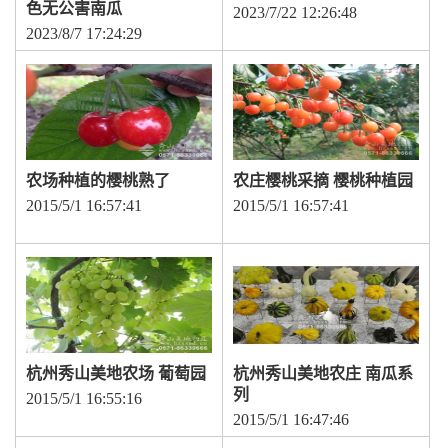
色无公害南瓜
2023/7/22 12:26:48
2023/8/7 17:24:29
农场种植的樱桃熟了
农庄樱桃采摘 樱桃种植园
2015/5/1 16:57:41
2015/5/1 16:57:41
杭州秀山美地农场 葡萄园
杭州秀山美地农庄 南瓜系
列
2015/5/1 16:55:16
2015/5/1 16:47:46