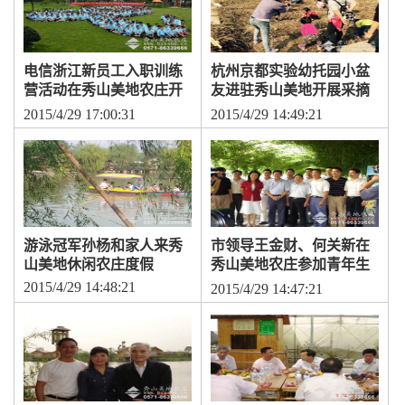
电信浙江新员工入职训练
杭州京都实验幼托园小盆
营活动在秀山美地农庄开
友进驻秀山美地开展采摘
展
亲子游
2015/4/29 17:00:31
2015/4/29 14:49:21
游泳冠军孙杨和家人来秀
市领导王金财、何关新在
山美地休闲农庄度假
秀山美地农庄参加青年生
活访谈会
2015/4/29 14:48:21
2015/4/29 14:47:21