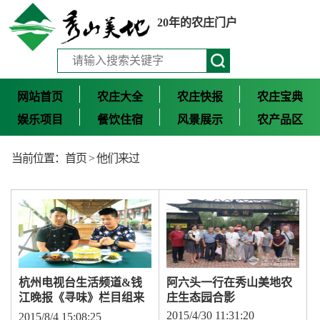
20年的农庄门户
网站首页
农庄大全
农庄快报
农庄宝典
娱乐项目
餐饮住宿
风景展示
农产品区
当前位置：
首页
>
他们来过
杭州电视台生活频道&钱
阿六头一行在秀山美地农
江晚报《寻味》栏目组来
庄生态园合影
到秀山美地农庄
2015/4/30 11:31:20
2015/8/4 15:08:25