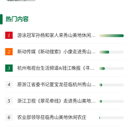
热门内容
1
游泳冠军孙杨和家人来秀山美地休闲农庄度假
2
新动传媒《新动搜索》小康走进秀山美地体验乐趣
3
杭州电视台生活频道&钱江晚报《寻味》栏目组来到秀山美地农庄
4
原浙江省委书记夏宝龙莅临杭州秀山美地农庄指导工作
5
浙江卫视《翠花牵线》走进秀山美地休闲农庄
6
农业部领导莅临秀山美地休闲农庄