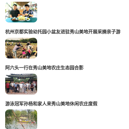
杭州京都实验幼托园小盆友进驻秀山美地开展采摘亲子游
阿六头一行在秀山美地农庄生态园合影
游泳冠军孙杨和家人来秀山美地休闲农庄度假