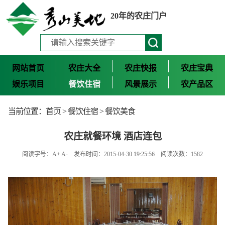
20年的农庄门户
网站首页
农庄大全
农庄快报
农庄宝典
娱乐项目
餐饮住宿
风景展示
农产品区
当前位置：
首页
>
餐饮住宿
>
餐饮美食
农庄就餐环境 酒店连包
阅读字号：
A+
A-
发布时间：2015-04-30 19:25:56 阅读次数：1582