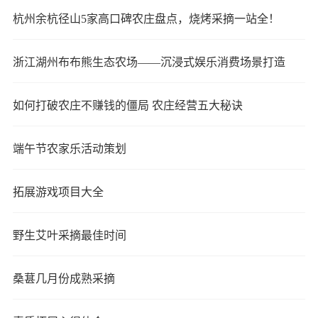
杭州余杭径山5家高口碑农庄盘点，烧烤采摘一站全！
浙江湖州布布熊生态农场——沉浸式娱乐消费场景打造
如何打破农庄不赚钱的僵局 农庄经营五大秘诀
端午节农家乐活动策划
拓展游戏项目大全
野生艾叶采摘最佳时间
桑葚几月份成熟采摘