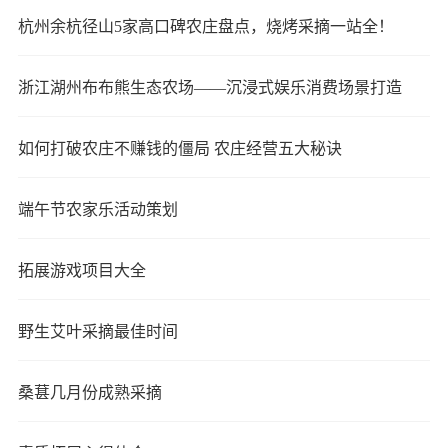
杭州余杭径山5家高口碑农庄盘点，烧烤采摘一站全！
浙江湖州布布熊生态农场——沉浸式娱乐消费场景打造
如何打破农庄不赚钱的僵局 农庄经营五大秘诀
端午节农家乐活动策划
拓展游戏项目大全
野生艾叶采摘最佳时间
桑葚几月份成熟采摘