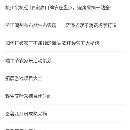
杭州余杭径山5家高口碑农庄盘点，烧烤采摘一站全！
浙江湖州布布熊生态农场——沉浸式娱乐消费场景打造
如何打破农庄不赚钱的僵局 农庄经营五大秘诀
端午节农家乐活动策划
拓展游戏项目大全
野生艾叶采摘最佳时间
桑葚几月份成熟采摘