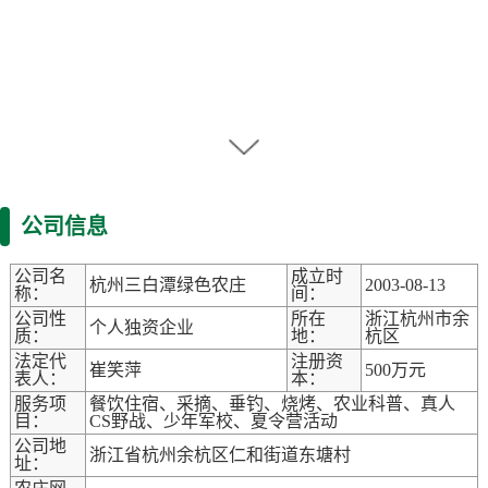
公司信息
公司名
成立时
杭州三白潭绿色农庄
2003-08-13
称：
间：
公司性
所在
浙江杭州市余
个人独资企业
质：
地：
杭区
法定代
注册资
崔笑萍
500万元
表人：
本：
服务项
餐饮住宿、采摘、垂钓、烧烤、农业科普、真人
目：
CS野战、少年军校、夏令营活动
公司地
浙江省杭州余杭区仁和街道东塘村
址：