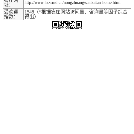
农庄网
http://www.hzxsmd.cn/nongzhuang/sanbaitan-home.html
址：
受欢迎
1548（*根据农庄网站访问量、咨询量等因子综合
指数：
得出）
扫农庄二维码手机访问
精彩阅读
杭州余杭径山5家高口碑农庄盘点，烧烤采摘一站全！
浙江湖州布布熊生态农场——沉浸式娱乐消费场景打造
如何打破农庄不赚钱的僵局 农庄经营五大秘诀