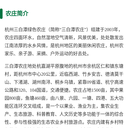
农庄简介
杭州三白潭绿色农庄（简称“三白潭农庄”）组建于2003年，
农庄四面环水，自然湿地空气清新，风景优美，处处散发出
江南浓厚的水乡风情，是杭州地区的美丽休闲农庄，杭州农
家乐、亲子游、采摘、户外运动的好去处。
三白潭农庄地处杭嘉湖平原腹地的杭州市余杭区仁和镇东塘
村，距杭州市中心20公里，近临西湖、竹乡安吉、德清莫干
山、下渚湖、湖州南浔、桐乡乌镇，紧靠09省道、杭宁高速
公路和320、104国道，交通便捷。农庄占地1500亩，其中果
园800亩，鱼塘460亩，由八景、六园、一塘、四港、五大功
能区连环交叉组成，是一个以果业、渔业为主，集农业生
产、生态旅游、科普教育、人文历史等多功能于一体的综合
性、参与性极强的生态农业乡村旅游点。农庄内建有乡村特