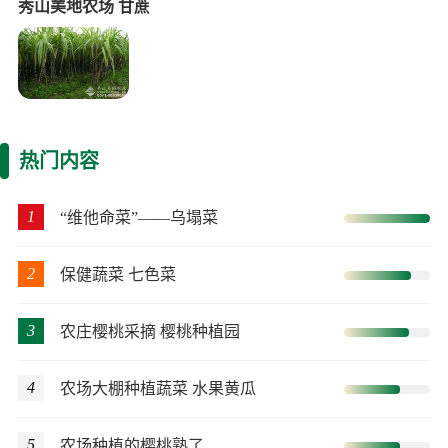
秀山美地农场 甘蔗
热门内容
1
“维他命菜”——乌塌菜
2
保健蔬菜 七色菜
3
农庄樱桃采摘 樱桃种植园
4
农场大棚种植蔬菜 水果黄瓜
5
农场种植的樱桃熟了