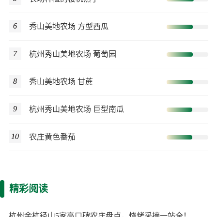
6
秀山美地农场 方型西瓜
7
杭州秀山美地农场 葡萄园
8
秀山美地农场 甘蔗
9
杭州秀山美地农场 巨型南瓜
10
农庄黄色番茄
精彩阅读
杭州余杭径山5家高口碑农庄盘点，烧烤采摘一站全！