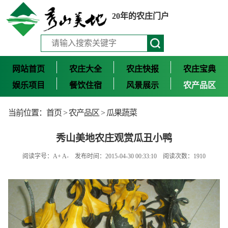
20年的农庄门户
网站首页
农庄大全
农庄快报
农庄宝典
娱乐项目
餐饮住宿
风景展示
农产品区
当前位置：
首页
>
农产品区
>
瓜果蔬菜
秀山美地农庄观赏瓜丑小鸭
阅读字号：
A+
A-
发布时间：2015-04-30 00:33:10 阅读次数：1910