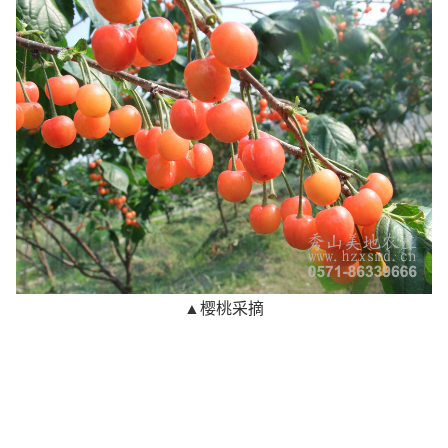
▲樱桃采摘