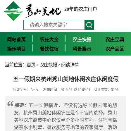
20年的农庄门户
网站首页
农庄大全
农庄快报
农庄宝典
娱乐项目
餐饮住宿
风景展示
农产品区
当前位置：
首页
>
农庄快报
> 阅读详情
五一假期来杭州秀山美地休闲农庄休闲度假
阅读字号：
A+
A-
发布时间：2016-04-12 10:09:04 阅读次数：5126
摘要：
五一长假临近，还没有选好长假去哪的朋
友，杭州秀山美地休闲农庄是个不错的选择。秀山
美地农庄离市中心仅仅半个多小时车程，住宿有临
湖亲水小别墅，餐饮服务有地道的农家餐厅，活动